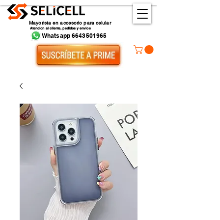
Mayorista en accesorio para celular
Atencion al cliente, pedidos y envios
Whatsapp 6643501965