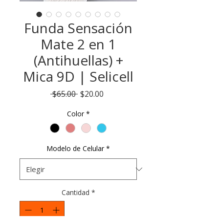
Funda Sensación
Mate 2 en 1
(Antihuellas) +
Mica 9D | Selicell
Precio
Precio
 $65.00 
$20.00
de
Color
*
oferta
Modelo de Celular
*
Cantidad
*