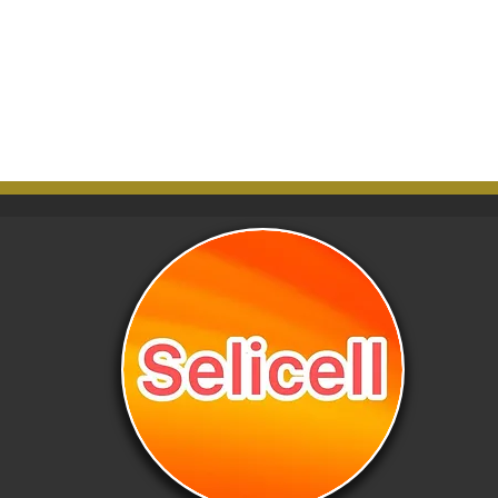
línea.
 Calidad premium | 👁 Protección de privacidad | 
Tacto suave y transparente

Haz tu pedido al mayoreo y ofrece a tus clientes lo me
en protección de pantalla.