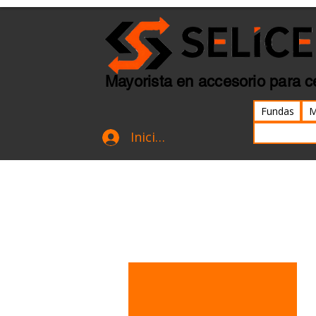
Mayorista en accesorio para c
Fundas
M
Iniciar sesión