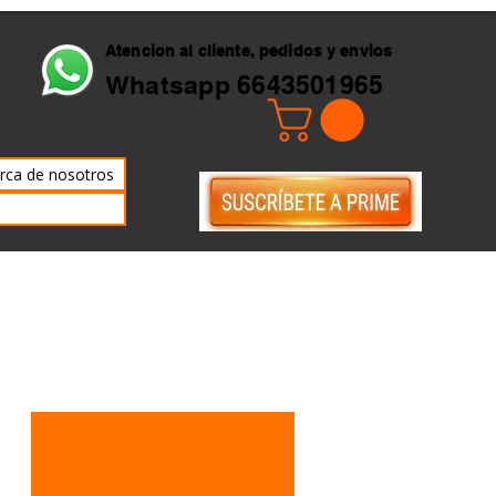
Atencion al cliente, pedidos y envios
Whatsapp 6643501965
rca de nosotros