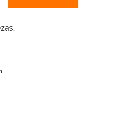
zas.
n
e
ón
ad
en