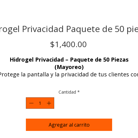
rogel Privacidad Paquete de 50 pie
Precio
$1,400.00
Hidrogel Privacidad – Paquete de 50 Piezas
(Mayoreo)
Protege la pantalla y la privacidad de tus clientes co
este paquete de
50 micas de hidrogel privacidad
d
alta calidad, ideal para negocios de accesorios
Cantidad
*
celulares.
abricadas por
Selicell
, estas micas ofrecen protecci
ontra rayones y miradas curiosas, sin perder clarid
ni sensibilidad táctil. Compatibles con una amplia
Agregar al carrito
variedad de modelos.

Perfectas para revendedores y tiendas físicas o 