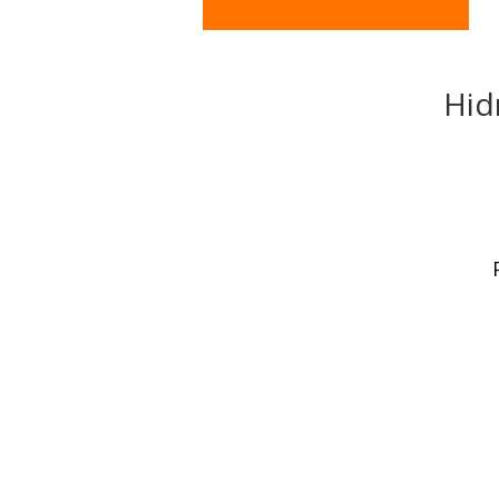
Hid
F
c
