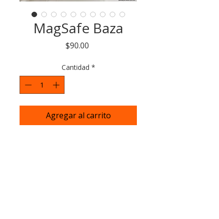
MagSafe Baza
Precio
$90.00
Cantidad
*
Agregar al carrito
Esta funda incluye MagSafe
de la mejor calidad para
adherirse a todos los
productos compatibles.
Modelos disponibles
IP 11- IP 17
Encuentranos en:
Para pedidos de
Tambien modelos de
mayoreo